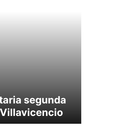
taria segunda
Villavicencio