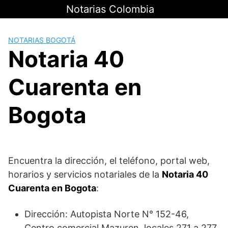
Saltar
Notarias Colombia
al
contenido
NOTARIAS BOGOTÁ
Notaria 40
Cuarenta en
Bogota
Encuentra la dirección, el teléfono, portal web,
horarios y servicios notariales de la
Notaria 40
Cuarenta en Bogota
:
Dirección: Autopista Norte N° 152-46,
Centro comercial Mazuren, locales 271 a 277,