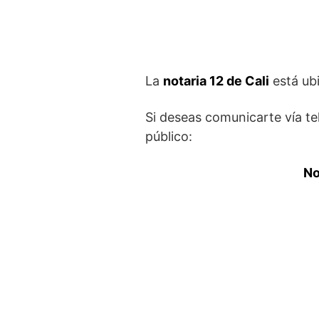
La
notaria 12 de Cali
está ub
Si deseas comunicarte vía te
público:
No