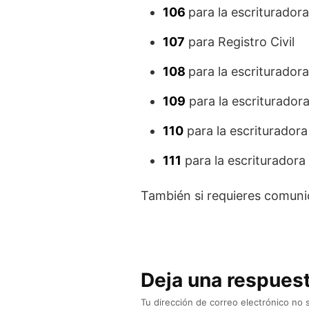
106
para la escriturado
107
para Registro Civil
108
para la escriturador
109
para la escriturador
110
para la escriturador
111
para la escriturador
También si requieres comunic
Deja una respues
Tu dirección de correo electrónico no 