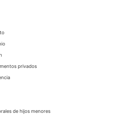
to
nio
n
mentos privados
encia
rales de hijos menores