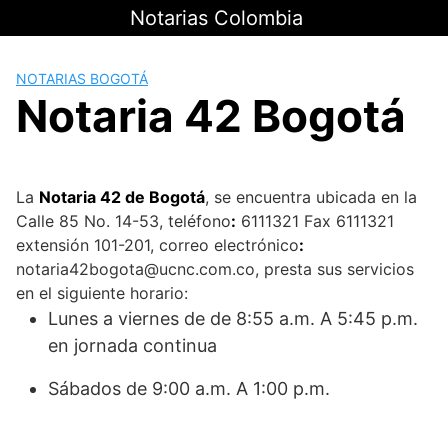
Saltar
Notarias Colombia
al
contenido
NOTARIAS BOGOTÁ
Notaria 42 Bogotá
La
Notaria 42 de Bogotá
, se encuentra ubicada en la
Calle 85 No. 14-53, teléfono
:
6111321 Fax
6111321
extensión 101-201, c
orreo electrónico
:
notaria42bogota@ucnc.com.co, presta sus servicios
en el siguiente horario:
Lunes a viernes de de 8:55 a.m. A 5:45 p.m.
en jornada continua
Sábados de 9:00 a.m. A 1:00 p.m.