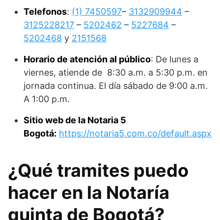
Telefonos
:
(1) 7450597
–
3132909944
–
3125228217
–
5202462
–
5227684
–
5202468
y
2151568
Horario de atención al público
: De lunes a
viernes, atiende de 8:30 a.m. a 5:30 p.m. en
jornada continua. El día sábado de 9:00 a.m.
A 1:00 p.m.
Sitio web de la Notaria 5
Bogotá:
https://notaria5.com.co/default.aspx
¿Qué tramites puedo
hacer en la Notaría
quinta de Bogotá?