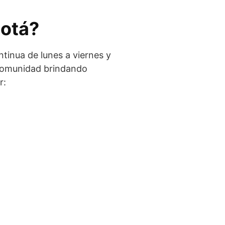
gotá?
ntinua de lunes a viernes y
a comunidad brindando
r: