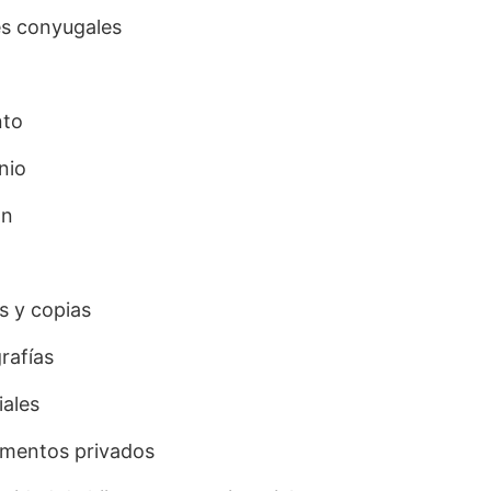
es conyugales
nto
nio
ón
s y copias
rafías
iales
mentos privados